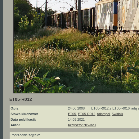
ET05-R012
Opis:
24.06.2008 r. || ET05-R012 z ET05-R010 jadą 
Słowa kluczowe:
ET05
,
ET05-R012
,
Adampol
,
Świdnik
Data publikacji:
14.03.2021
Autor
Krzysztof Newlacil
Poprzednie zdjęcie: