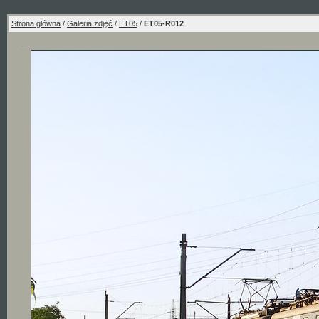
Strona główna
/
Galeria zdjęć
/
ET05
/
ET05-R012