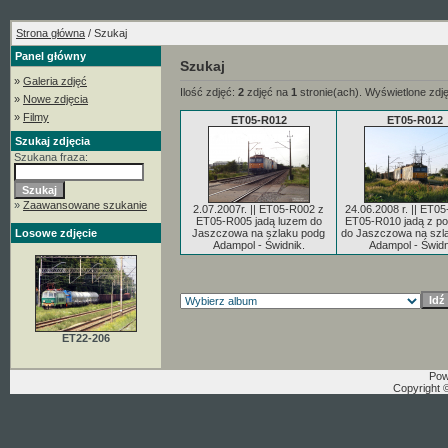
Strona główna
/ Szukaj
Panel główny
Szukaj
»
Galeria zdjęć
Ilość zdjęć:
2
zdjęć na
1
stronie(ach). Wyświetlone zdj
»
Nowe zdjęcia
»
Filmy
ET05-R012
ET05-R012
Szukaj zdjęcia
Szukana fraza:
»
Zaawansowane szukanie
2.07.2007r. || ET05-R002 z
24.06.2008 r. || ET0
ET05-R005 jadą luzem do
ET05-R010 jadą z po
Losowe zdjęcie
Jaszczowa na szlaku podg
do Jaszczowa na szl
Adampol - Świdnik.
Adampol - Świdn
ET22-206
Pow
Copyright