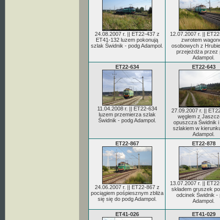
24.08.2007 r. || ET22-437 z
12.07.2007 r. || ET2
ET41-132 luzem pokonują
zwrotem wagon
szlak Świdnik - podg Adampol.
osobowych z Hrubi
przejeżdża przez
Adampol.
ET22-634
ET22-643
11.04.2008 r. || ET22-634
27.09.2007 r. || ET2
luzem przemierza szlak
węglem z Jaszc
Świdnik - podg Adampol.
opuszcza Świdnik i 
szlakiem w kierunk
Adampol.
ET22-867
ET22-878
13.07.2007 r. || ET2
24.06.2007 r. || ET22-867 z
składem gruszek po
pociągiem pośpiesznym zbliża
odcinek Świdnik -
się się do podg Adampol.
Adampol.
ET41-026
ET41-029