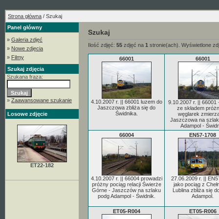
Strona główna
/ Szukaj
Panel główny
Szukaj
»
Galeria zdjęć
Ilość zdjęć:
55
zdjęć na
1
stronie(ach). Wyświetlone zd
»
Nowe zdjęcia
»
Filmy
66001
66001
Szukaj zdjęcia
Szukana fraza:
»
Zaawansowane szukanie
4.10.2007 r. || 66001 luzem do
9.10.2007 r. || 66001
Jaszczowa zbliża się do
ze składem próż
Świdnika.
Losowe zdjęcie
węglarek zmierz
Jaszczowa na szlak
Adampol - Świdn
66004
EN57-1708
ET22-182
4.10.2007 r. || 66004 prowadzi
27.06.2009 r. || EN
próżny pociąg relacji Świerże
jako pociąg z Che
Górne - Jaszczów na szlaku
Lublina zbliża się d
podg Adampol - Świdnik.
Adampol.
ET05-R004
ET05-R006