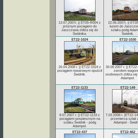
13.07.2007r. || ET05-R004 z
22.06.2007r. || ET0
próżnym pociagiem do
luzem do Jaszczo
Jaszczowa zbliża się do
szlaku podg Adam
Świdnika.
Świdnik.
ET22-1024
ET22-1030
26.04.2008 r. || ET22-1024 z
30.08.2007 r. || ET22
pociągiem towarowym opuścił
zwrotem wagon
Świdnik.
osobowych zbliża się
Adampol.
ET22-1133
ET22-149
8.07.2007 r. || ET22-1133 z
7.03.2008 r. |ET22-1
pociągiem pospiesznym na
przemierza szlak
szlaku Świdnik - podg
Adampol - Świdn
Adampol.
ET22-437
ET22-462