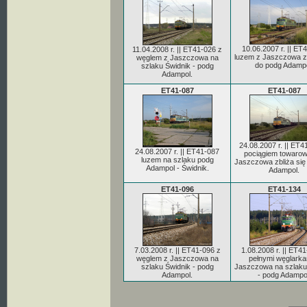
10.06.2007 r. || ET
11.04.2008 r. || ET41-026 z
luzem z Jaszczowa zb
węglem z Jaszczowa na
do podg Adampo
szlaku Świdnik - podg
Adampol.
ET41-087
ET41-087
24.08.2007 r. || ET4
24.08.2007 r. || ET41-087
pociągiem towaro
luzem na szlaku podg
Jaszczowa zbliża się
Adampol - Świdnik.
Adampol.
ET41-096
ET41-134
7.03.2008 r. || ET41-096 z
1.08.2008 r. || ET4
węglem z Jaszczowa na
pełnymi węglarka
szlaku Świdnik - podg
Jaszczowa na szlaku
Adampol.
- podg Adampo