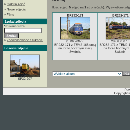
»
Galeria zdjęć
Ilość zdjęć:
5
zdjęć na
1
stronie(ach). Wyświetlone zdj
»
Nowe zdjęcia
»
Filmy
BR232-171
BR232-171
Szukaj zdjęcia
Szukana fraza:
»
Zaawansowane szukanie
28.06.2007 r.
28.06.2007 r.
BR232-171 z TEM2-166 stoją
BR232-171 z TEM2-16
Losowe zdjęcie
na torze bocznym stacji
na torze bocznym s
Świdnik.
Świdnik.
SP32-207
Pow
Copyright