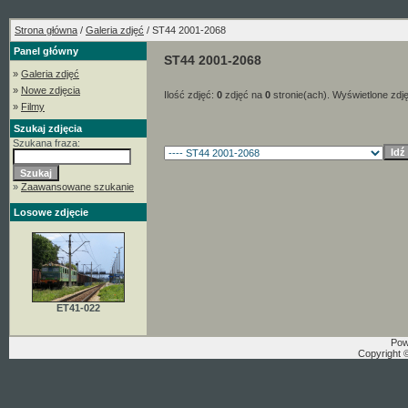
Strona główna
/
Galeria zdjęć
/ ST44 2001-2068
Panel główny
ST44 2001-2068
»
Galeria zdjęć
»
Nowe zdjęcia
Ilość zdjęć:
0
zdjęć na
0
stronie(ach). Wyświetlone zdj
»
Filmy
Szukaj zdjęcia
Szukana fraza:
»
Zaawansowane szukanie
Losowe zdjęcie
ET41-022
Pow
Copyright