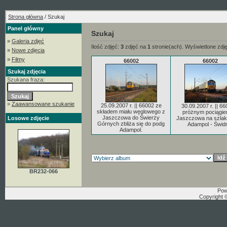
Strona główna
/ Szukaj
Panel główny
Szukaj
»
Galeria zdjęć
Ilość zdjęć:
3
zdjęć na
1
stronie(ach). Wyświetlone zdj
»
Nowe zdjęcia
»
Filmy
66002
66002
Szukaj zdjęcia
Szukana fraza:
»
Zaawansowane szukanie
25.09.2007 r. || 66002 ze
30.09.2007 r. || 66
składem miału węglowego z
próżnym pociągie
Jaszczowa do Świerży
Losowe zdjęcie
Jaszczowa na szlak
Górnych zbliża się do podg
Adampol - Świd
Adampol.
BR232-066
Pow
Copyright