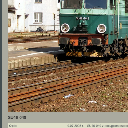
SU46-049
Opis:
9.07.2008 r. || SU46-049 z pociągiem osob