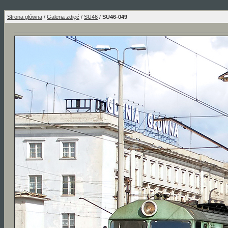
Strona główna
/
Galeria zdjęć
/
SU46
/
SU46-049