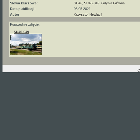
Słowa kluczowe:
SU46
,
SU46-049
,
Gdynia Główna
Data publikacji:
03.05.2021
Autor
Krzysztof Newlacil
Poprzednie zdjęcie:
SU46-049
C