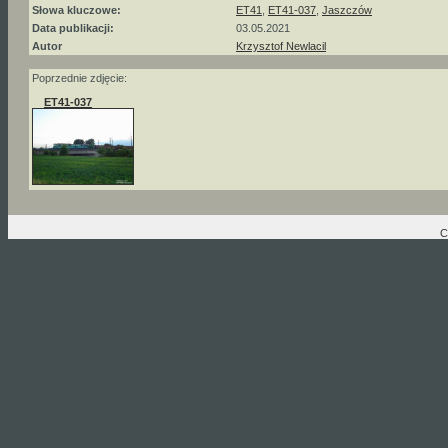
Słowa kluczowe:
ET41
,
ET41-037
,
Jaszczów
Data publikacji:
03.05.2021
Autor
Krzysztof Newlacil
Poprzednie zdjęcie:
ET41-037
C