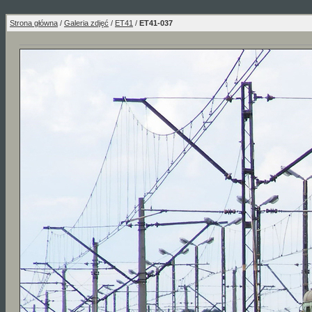
Strona główna
/
Galeria zdjęć
/
ET41
/
ET41-037