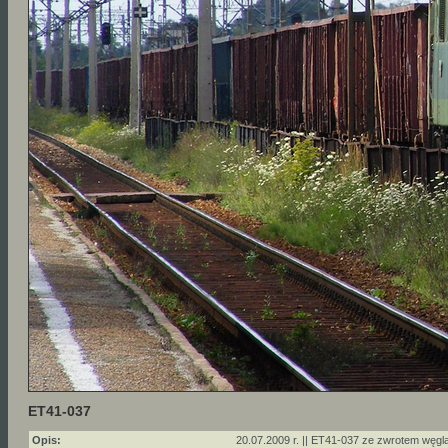
ET41-037
Opis:
20.07.2009 r. || ET41-037 ze zwrotem węgla