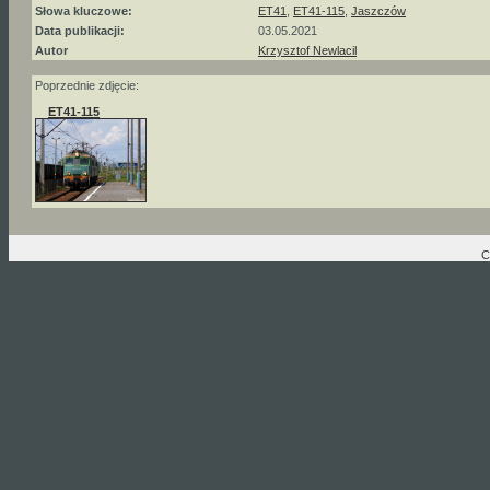
Słowa kluczowe:
ET41
,
ET41-115
,
Jaszczów
Data publikacji:
03.05.2021
Autor
Krzysztof Newlacil
Poprzednie zdjęcie:
ET41-115
C