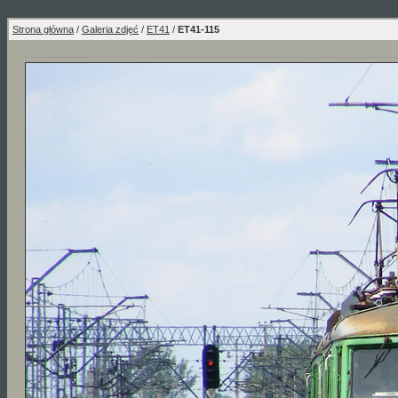
Strona główna
/
Galeria zdjęć
/
ET41
/
ET41-115