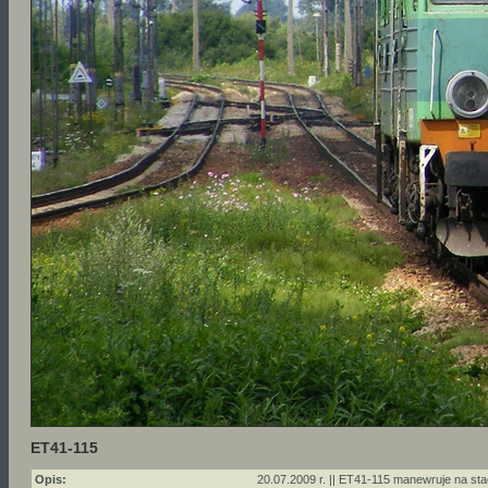
ET41-115
Opis:
20.07.2009 r. || ET41-115 manewruje na sta