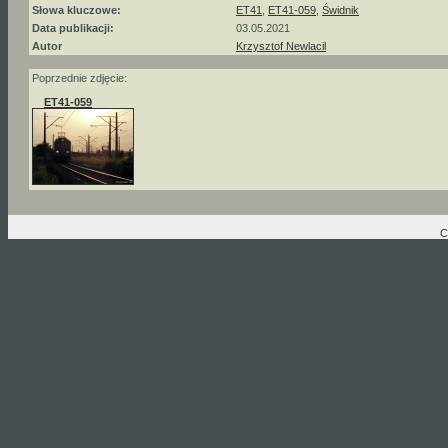
Słowa kluczowe:
ET41
,
ET41-059
,
Świdnik
Data publikacji:
03.05.2021
Autor
Krzysztof Newlacil
Poprzednie zdjęcie:
ET41-059
C