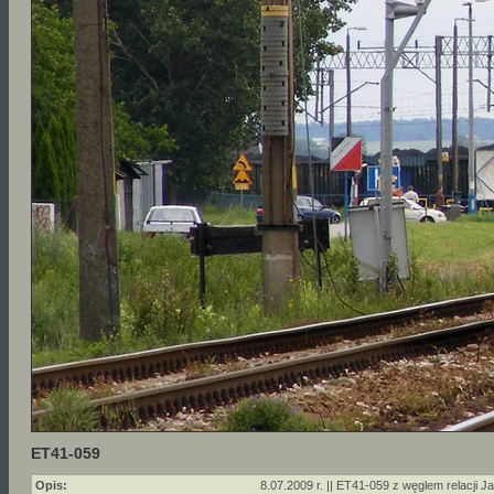
ET41-059
Opis:
8.07.2009 r. || ET41-059 z węglem relacji