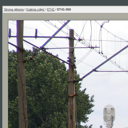
Strona główna
/
Galeria zdjęć
/
ET41
/
ET41-059