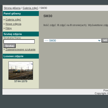
Strona główna
/
Galeria zdjęć
/ SM30
Panel główny
SM30
»
Galeria zdjęć
»
Nowe zdjęcia
Ilość zdjęć:
0
zdjęć na
0
stronie(ach). Wyświetlone zdj
»
Filmy
Szukaj zdjęcia
Szukana fraza:
»
Zaawansowane szukanie
Losowe zdjęcie
ST44-1079
Pow
Copyright