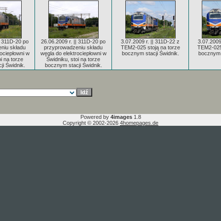
| 311D-20 po
26.06.2009 r. || 311D-20 po
3.07.2009 r. || 311D-22 z
3.07.2009
niu składu
przyprowadzeniu składu
TEM2-025 stoją na torze
TEM2-025 
ociepłowni w
węgla do elektrociepłowni w
bocznym stacji Świdnik.
bocznym s
i na torze
Świdniku, stoi na torze
ji Świdnik.
bocznym stacji Świdnik.
Powered by
4images
1.8
Copyright © 2002-2026
4homepages.de