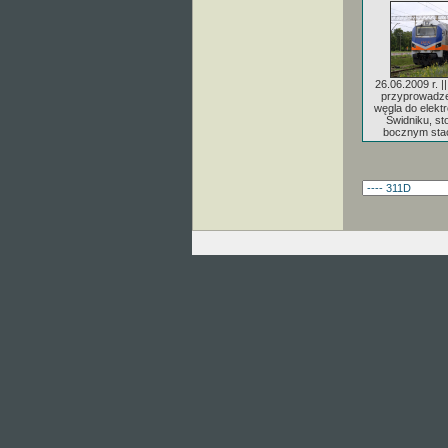
26.06.2009 r. |
przyprowadze
węgla do elektr
Świdniku, sto
bocznym stac