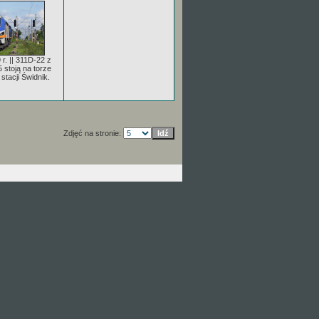
 r. || 311D-22 z
stoją na torze
tacji Świdnik.
Zdjęć na stronie: