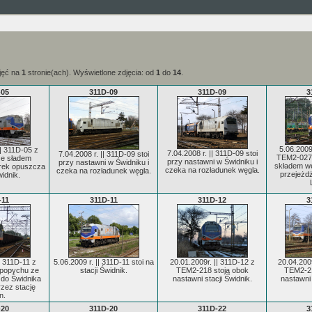
jęć na
1
stronie(ach). Wyświetlone zdjęcia: od
1
do
14
.
-05
311D-09
311D-09
3
5.06.2009
|| 311D-05 z
7.04.2008 r. || 311D-09 stoi
7.04.2008 r. || 311D-09 stoi
TEM2-027
e sładem
przy nastawni w Świdniku i
przy nastawni w Świdniku i
składem wę
rek opuszcza
czeka na rozładunek węgla.
czeka na rozładunek węgla.
przejeżdż
idnik.
-11
311D-11
311D-12
3
| 311D-11 z
5.06.2009 r. || 311D-11 stoi na
20.01.2009r. || 311D-12 z
20.04.2009
popychu ze
stacji Świdnik.
TEM2-218 stoją obok
TEM2-21
 do Świdnika
nastawni stacji Świdnik.
nastawni 
rzez stację
n.
-20
311D-20
311D-22
3