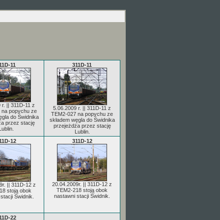
11D-11
311D-11
 r. || 311D-11 z
5.06.2009 r. || 311D-11 z
 na popychu ze
TEM2-027 na popychu ze
gla do Świdnika
składem węgla do Świdnika
a przez stację
przejeżdża przez stację
Lublin.
Lublin.
11D-12
311D-12
20.04.2009r. || 311D-12 z
r. || 311D-12 z
TEM2-218 stoją obok
8 stoją obok
nastawni stacji Świdnik.
stacji Świdnik.
11D-22