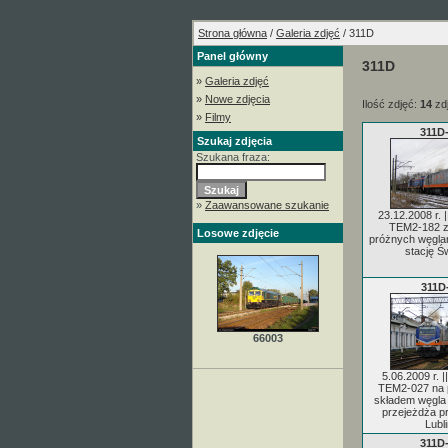
Strona główna
/
Galeria zdjęć
/ 311D
Panel główny
311D
»
Galeria zdjęć
»
Nowe zdjęcia
Ilość zdjęć:
14
zd
»
Filmy
311D
Szukaj zdjęcia
Szukana fraza:
»
Zaawansowane szukanie
23.12.2008 r. 
TEM2-182 z
Losowe zdjęcie
próżnych węgla
stację Św
311D
66003
5.06.2009 r. |
TEM2-027 na 
składem węgla
przejeżdża p
Lubli
311D